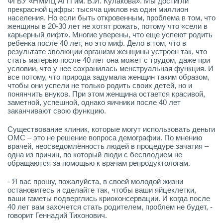
ФГБУ «НМИЦ АГП им. В.И. Кулакова». Мы достигли
прекрасной цифры: тысяча циклов на один миллион
населения. Но если быть откровенным, проблема в том, что
женщины в 20-30 лет не хотят рожать, потому что «сели в
карьерный лифт». Многие уверены, что еще успеют родить
ребенка после 40 лет, но это миф. Дело в том, что в
результате эволюции организм женщины устроен так, что
стать матерью после 40 лет она может с трудом, даже при
условии, что у нее сохранилась менструальная функция. И
все потому, что природа задумала женщин таким образом,
чтобы они успели не только родить своих детей, но и
понянчить внуков. При этом женщина остается красивой,
заметной, успешной, однако яичники после 40 лет
заканчивают свою функцию.
Существование клиник, которые могут использовать деньги
ОМС – это не решение вопроса демографии. По мнению
врачей, неосведомлённость людей в процедуре зачатия –
одна из причин, по который люди с бесплодием не
обращаются за помощью к врачам репродуктологам.
- Я вас прошу, пожалуйста, в своей молодой жизни
остановитесь и сделайте так, чтобы ваши яйцеклетки,
ваши гаметы подверглись криоконсервации. И когда после
40 лет вам захочется стать родителем, проблем не будет, -
говорит Геннадий Тихонович.