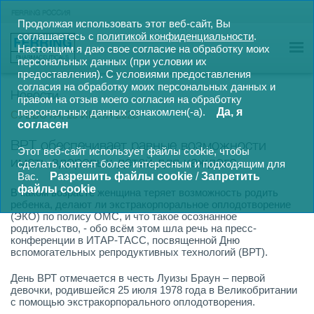
FERRING РОССИЯ
Продолжая использовать этот веб-сайт, Вы
соглашаетесь с
политикой конфиденциальности
.
Настоящим я даю свое согласие на обработку моих
персональных данных (при условии их
предоставления).
С условиями предоставления
согласия на обработку моих персональных данных и
Новости
правом на отзыв моего согласия на обработку
персональных данных ознакомлен(-а).
Да, я
СУББОТА, 25 ИЮЛЯ 2020
согласен
ВРТ обеспечивает равные возможности
Этот веб-сайт использует файлы cookie, чтобы
иметь здоровых детей для каждого
сделать контент более интересным и подходящим для
Вас.
Разрешить файлы cookie
/
Запретить
файлы cookie
В каком возрасте женщина теряет возможность родить
ребенка, делают ли экстракорпоральное оплодотворение
(ЭКО) по полису ОМС, и что такое осознанное
родительство, - обо всём этом шла речь на пресс-
конференции в ИТАР-ТАСС, посвященной Дню
вспомогательных репродуктивных технологий (ВРТ).
День ВРТ отмечается в честь Луизы Браун – первой
девочки, родившейся 25 июля 1978 года в Великобритании
с помощью экстракорпорального оплодотворения.