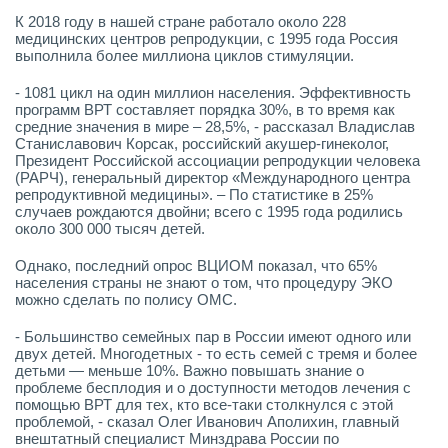
К 2018 году в нашей стране работало около 228
медицинских центров репродукции, с 1995 года Россия
выполнила более миллиона циклов стимуляции.
- 1081 цикл на один миллион населения. Эффективность
программ ВРТ составляет порядка 30%, в то время как
средние значения в мире – 28,5%, - рассказал Владислав
Станиславович Корсак, российский акушер-гинеколог,
Президент Российской ассоциации репродукции человека
(РАРЧ), генеральный директор «Международного центра
репродуктивной медицины». – По статистике в 25%
случаев рождаются двойни; всего с 1995 года родились
около 300 000 тысяч детей.
Однако, последний опрос ВЦИОМ показал, что 65%
населения страны не знают о том, что процедуру ЭКО
можно сделать по полису ОМС.
- Большинство семейных пар в России имеют одного или
двух детей. Многодетных - то есть семей с тремя и более
детьми — меньше 10%. Важно повышать знание о
проблеме бесплодия и о доступности методов лечения с
помощью ВРТ для тех, кто все-таки столкнулся с этой
проблемой, - сказал Олег Иванович Аполихин, главный
внештатный специалист Минздрава России по