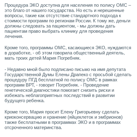
Процедура ЭКО доступна для населения по полису ОМС –
это благо от нашего государства. Но есть и нерешенные
вопросы, такие как отсутствие стандартного подхода к
стоимости программ по регионам России. К тому же, деньги
должны следовать за пациентом, - мы должны дать
пациентам право выбрать клинику для проведения
лечения.
Кроме того, программы ОМС, касающиеся ЭКО, нуждаются
в доработке, - об этом говорила общественный деятель,
мать троих детей Мария Погребняк.
- Недавно мной было подписано письмо на имя депутата
Государственной Думы Елены Драпеко с просьбой сделать
процедуру ПГД бесплатной по полису ОМС в рамках
программ ВРТ, - говорит Погребняк. - Проведение
генетической диагностики помогает снизить риски и
избежать неблагоприятных последствий в развитии
будущего ребенка.
Кроме того, Мария просит Елену Григорьевну сделать
криоконсервацию и хранение (яйцеклеток и эмбрионов)
также бесплатными в программах ЭКО и в программах
отсроченного материнства.