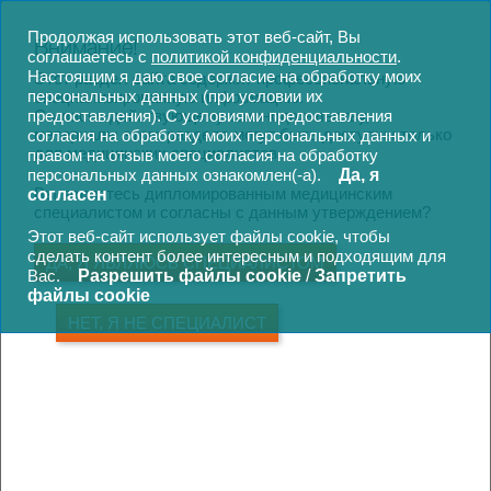
FERRING РОССИЯ
Продолжая использовать этот веб-сайт, Вы
Внимание!
соглашаетесь с
политикой конфиденциальности
.
Настоящим я даю свое согласие на обработку моих
Этот раздел сайта содержит профессиональную
персональных данных (при условии их
специализированную информацию.
предоставления).
Согласно действующему законодательству,
С условиями предоставления
материалы этого раздела могут быть доступны только
согласия на обработку моих персональных данных и
Выберите терапевтическое
для медицинских специалистов.
правом на отзыв моего согласия на обработку
персональных данных ознакомлен(-а).
Да, я
направление
Вы являетесь дипломированным медицинским
согласен
специалистом и согласны с данным утверждением?
Этот веб-сайт использует файлы cookie, чтобы
сделать контент более интересным и подходящим для
ДА, Я ЯВЛЯЮСЬ СПЕЦИАЛИСТОМ
Вас.
Разрешить файлы cookie
/
Запретить
файлы cookie
НЕТ, Я НЕ СПЕЦИАЛИСТ
BPT