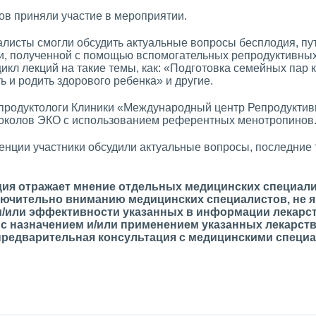
ов приняли участие в мероприятии.
листы смогли обсудить актуальные вопросы бесплодия, пут
и, полученной с помощью вспомогательных репродуктивных
икл лекций на такие темы, как: «Подготовка семейных пар 
 и родить здорового ребенка» и другие.
епродуктологи Клиники «Международный центр Репродукти
околов ЭКО с использованием референтных менотропинов
нции участники обсудили актуальные вопросы, последние 
ия отражает мнение отдельных медицинских специали
лючительно вниманию медицинских специалистов, не я
и/или эффективности указанных в информации лекарс
с назначением и/или применением указанных лекарст
предварительная консультация с медицинскими специа