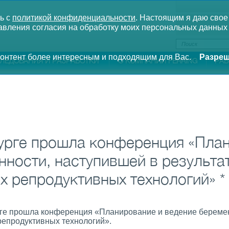
ь с
политикой конфиденциальности
.
Настоящим я даю свое
вления согласия на обработку моих персональных данных 
 контент более интересным и подходящим для Вас.
Разреш
ЛЕДОВАНИЯ И РАЗРАБОТКИ
О КОМПАНИИ FERRING
РАБ
урге прошла конференция «Пла
нности, наступившей в результа
х репродуктивных технологий» *
урге прошла конференция «Планирование и ведение береме
репродуктивных технологий».