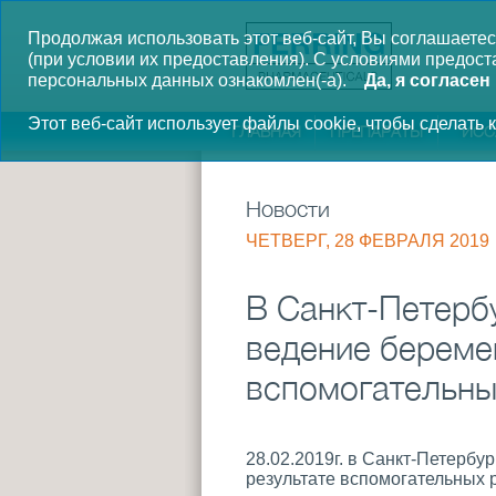
Продолжая использовать этот веб-сайт, Вы соглашаетес
(при условии их предоставления).
С условиями предоста
персональных данных ознакомлен(-а).
Да, я согласен
Этот веб-сайт использует файлы cookie, чтобы сделать
ГЛАВНАЯ
ПРЕПАРАТЫ
ИСС
Новости
ЧЕТВЕРГ, 28 ФЕВРАЛЯ 2019
В Санкт-Петерб
ведение береме
вспомогательны
28.02.2019г. в Санкт-Петерб
результате вспомогательных 