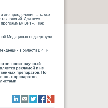
и его преодоления, а также
 технологий. Для всех
к программам ВРТ», «Как
вной Медицины» подчеркнули
.
тенденции в области ВРТ и
стов, носит научный
вляется рекламой и не
твенных препаратов. По
венных препаратов,
листами.
LinkedIn
E-mail
Twitter
Facebook
Google+