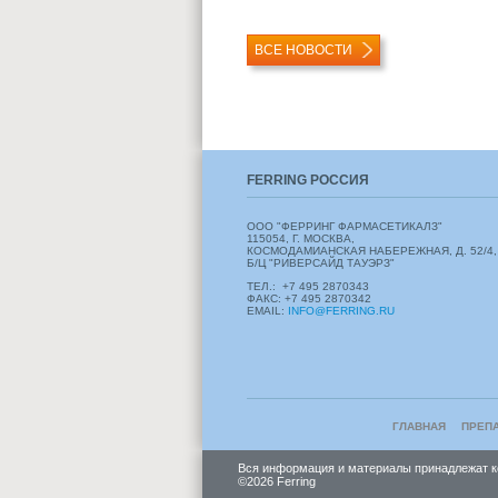
ВСЕ НОВОСТИ
FERRING РОССИЯ
ООО "ФЕРРИНГ ФАРМАСЕТИКАЛЗ"
115054, Г. МОСКВА,
КОСМОДАМИАНСКАЯ НАБЕРЕЖНАЯ, Д. 52/4,
Б/Ц "РИВЕРСАЙД ТАУЭРЗ"
ТЕЛ.: +7 495 2870343
ФАКС: +7 495 2870342
EMAIL:
INFO@FERRING.RU
ГЛАВНАЯ
ПРЕП
Вся информация и материалы принадлежат ком
©2026 Ferring