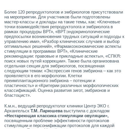
Более 120 репродуктологов и эмбриологов присутствовали
на мероприятии. Для участников были подготовлены
мастер-классы и доклады на такие темы, как: «Ключевые
точки взаимодействия репродуктолога и эмбриолога в
рамках процедуры ВРТ», «ВРТ:эндокринологические
предпосылки возникновения трудных ситуаций и подходы к
управлению ими», «Разбор клинических случаев и выбор
оптимальных решений», «Фармакоэкономические аспекты
стимуляции в программах ВРТ», «Клинические
рекомендации: правовые и прикладные аспекты», «СПКЯ:
поиск новых путей коррекции». Также была организована
отдельная секция для эмбриологов, посвященная
следующим темам: «Экспрессия генов эмбриона – как это
проявляется в его морфологии. Клетки
преимплантационного эмбриона – потенции и
пластичность» и «Критерии различных морфологических
классификаций. Оценка развития зигот, эмбрионов и
бластоцист».
К.м.н., ведущий репродуктолог клиники Центр ЭКО г.
Архангельск
Т.М. Ларюшева
выступила с докладом
«Нестареющая классика стимуляции овуляции»,
посвященным проблеме эффективности протоколов
стимуляции и персонификации протоколов для каждой