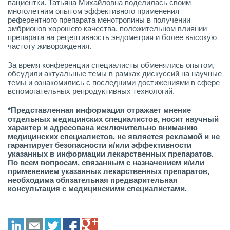
пациентки. Татьяна Михайловна поделилась своим
многолетним опытом эффективного применения
референтного препарата менотропины в получении
эмбрионов хорошего качества, положительном влиянии
препарата на рецептивность эндометрия и более высокую
частоту живорождения.
За время конференции специалисты обменялись опытом,
обсудили актуальные темы в рамках дискуссий на научные
темы и ознакомились с последними достижениями в сфере
вспомогательных репродуктивных технологий.
*Представленная информация отражает мнение
отдельных медицинских специалистов, носит научный
характер и адресована исключительно вниманию
медицинских специалистов, не является рекламой и не
гарантирует безопасности и/или эффективности
указанных в информации лекарственных препаратов.
По всем вопросам, связанным с назначением и/или
применением указанных лекарственных препаратов,
необходима обязательная предварительная
консультация с медицинскими специалистами.
LinkedIn
E-mail
Twitter
Facebook
Google+