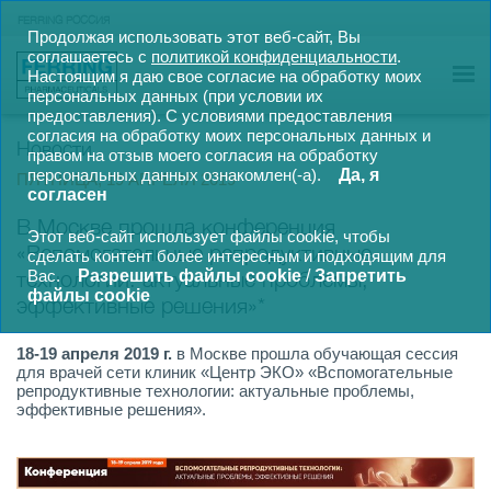
FERRING РОССИЯ
Продолжая использовать этот веб-сайт, Вы
соглашаетесь с
политикой конфиденциальности
.
Настоящим я даю свое согласие на обработку моих
персональных данных (при условии их
предоставления).
С условиями предоставления
согласия на обработку моих персональных данных и
Новости
правом на отзыв моего согласия на обработку
персональных данных ознакомлен(-а).
Да, я
ПЯТНИЦА, 19 АПРЕЛЯ 2019
согласен
В Москве прошла конференция
Этот веб-сайт использует файлы cookie, чтобы
«Вспомогательные репродуктивные
сделать контент более интересным и подходящим для
технологии: актуальные проблемы,
Вас.
Разрешить файлы cookie
/
Запретить
файлы cookie
эффективные решения»*
18-19 апреля 2019 г.
в Москве прошла обучающая сессия
для врачей сети клиник «Центр ЭКО» «Вспомогательные
репродуктивные технологии: актуальные проблемы,
эффективные решения».