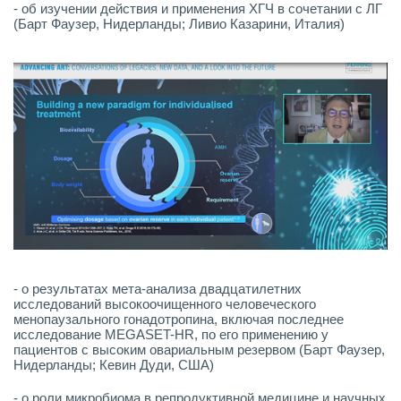
- об изучении действия и применения ХГЧ в сочетании с ЛГ
(Барт Фаузер, Нидерланды; Ливио Казарини, Италия)
- о результатах мета-анализа двадцатилетних
исследований высокоочищенного человеческого
менопаузального гонадотропина, включая последнее
исследование MEGASET-HR, по его применению у
пациентов с высоким овариальным резервом (Барт Фаузер,
Нидерланды; Кевин Дуди, США)
- о роли микробиома в репродуктивной медицине и научных