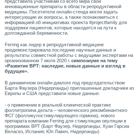
представила участникам со всего мира свои
инновационные препараты в области репродуктивной
медицины. Посетители онлайн-стенда могли задать
интересующие их вопросы, а также познакомиться с
информацией об инициативах проекта #projectfamily для
поддержки пациентов, которые находятся на пути к
долгожданной беременности.
Ferring как лидер в репродуктивной медицине
продемонстрировала последние научные данные и
результаты совместной работы с ведущими экспертами на
организованном 7 июля 2020 г.
симпозиуме на тему
«Развитие ВРТ: наследие, новые данные и взгляд в
будущее».
В динамичном онлайн-диалоге под председательством
Барта Фаузера (Нидерланды) приглашенные докладчики из
Европы и США представили новые данные:
- о применении в реальной клинической практике
фоллитропина дельта – человеческого рекомбинантного
ФСГ (фолликулостимулирующего гормона), нового
препарата компании Ferring для стимуляции овуляции в
программах ВРТ (Барт Фаузер, Нидерланды; Хуан Гарсиа
Веласко, Испания; Юп Лавен, Нидерланды)