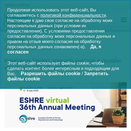
FERRING РОССИЯ
Продолжая использовать этот веб-сайт, Вы
соглашаетесь с
политикой конфиденциальности
.
Настоящим я даю свое согласие на обработку моих
персональных данных (при условии их
предоставления).
С условиями предоставления
согласия на обработку моих персональных данных и
Новости
правом на отзыв моего согласия на обработку
персональных данных ознакомлен(-а).
Да, я
СРЕДА, 08 ИЮЛЯ 2020
согласен
Компания Ferring приняла участие в онлайн
Этот веб-сайт использует файлы cookie, чтобы
конгрессе ESHRE-2020*
сделать контент более интересным и подходящим для
Вас.
Разрешить файлы cookie
/
Запретить
файлы cookie