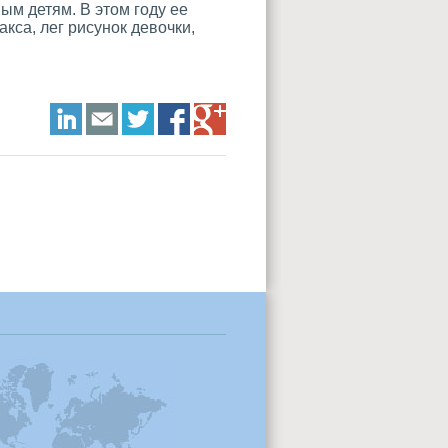
м детям. В этом году ее
кса, лег рисунок девочки,
LinkedIn
E-mail
Twitter
Facebook
Google+