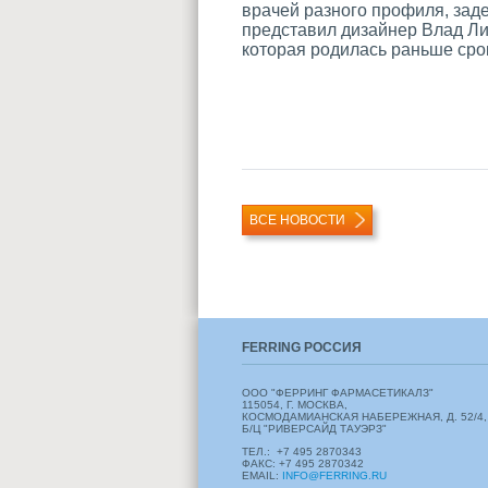
врачей разного профиля, зад
представил дизайнер Влад Лис
которая родилась раньше сро
ВСЕ НОВОСТИ
FERRING РОССИЯ
ООО "ФЕРРИНГ ФАРМАСЕТИКАЛЗ"
115054, Г. МОСКВА,
КОСМОДАМИАНСКАЯ НАБЕРЕЖНАЯ, Д. 52/4,
Б/Ц "РИВЕРСАЙД ТАУЭРЗ"
ТЕЛ.: +7 495 2870343
ФАКС: +7 495 2870342
EMAIL:
INFO@FERRING.RU