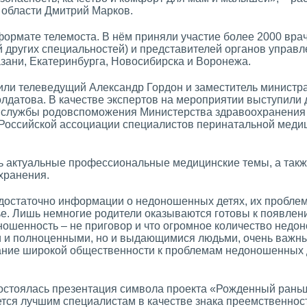
 области Дмитрий Марков.
ормате телемоста. В нём приняли участие более 2000 врач
й других специальностей) и представителей органов управ
азани, Екатеринбурга, Новосибирска и Воронежа.
или телеведущий Александр Гордон и заместитель министр
лдатова. В качестве экспертов на мероприятии выступили
 службы родовспоможения Министерства здравоохранения
 Российской ассоциации специалистов перинатальной меди
ь актуальные профессиональные медицинские темы, а так
хранения.
остаточно информации о недоношенных детях, их проблемах
е. Лишь немногие родители оказываются готовы к появлен
доношенность – не приговор и что огромное количество не
 и полноценными, но и выдающимися людьми, очень важны
ание широкой общественности к проблемам недоношенных 
остоялась презентация символа проекта «Рожденный рань
ается лучшим специалистам в качестве знака преемственнос