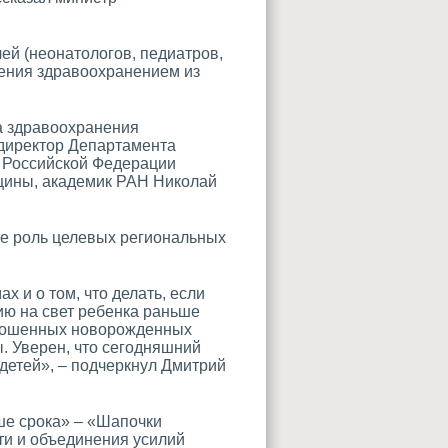
ей (неонатологов, педиатров,
ления здравоохранением из
а здравоохранения
 директор Департамента
 Российской Федерации
цины, академик РАН Николай
же роль целевых региональных
 и о том, что делать, если
ию на свет ребенка раньше
доношенных новорожденных
. Уверен, что сегодняшний
детей», – подчеркнул Дмитрий
ше срока» – «Шапочки
ти и объединения усилий