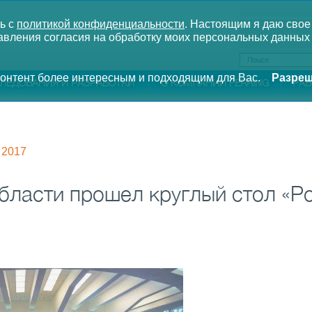
ь с
политикой конфиденциальности
.
Настоящим я даю свое
вления согласия на обработку моих персональных данных 
 контент более интересным и подходящим для Вас.
Разреш
ЛЕДОВАНИЯ И РАЗРАБОТКИ
О КОМПАНИИ FERRING
РАБ
2017
бласти прошел круглый стол «