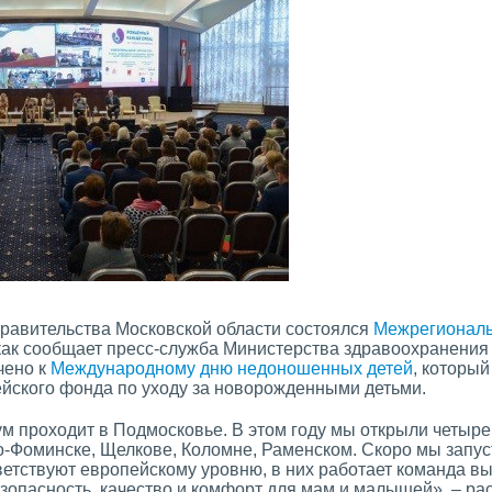
Правительства Московской области состоялся
Межрегиональ
 как сообщает пресс-служба Министерства здравоохранения
чено к
Международному дню недоношенных детей
, который
йского фонда по уходу за новорожденными детьми.
м проходит в Подмосковье. В этом году мы открыли четыре
ро-Фоминске, Щелкове, Коломне, Раменском. Скоро мы запу
ветствуют европейскому уровню, в них работает команда в
опасность, качество и комфорт для мам и малышей», – ра