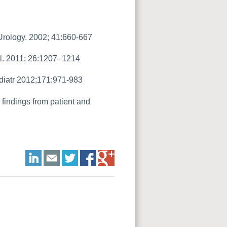
Urology. 2002; 41:660-667
ol. 2011; 26:1207–1214
ediatr 2012;171:971-983
findings from patient and
LinkedIn
E-mail
Twitter
Facebook
Google+