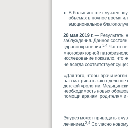
В большинстве случаев эн
объемах в ночное время ил
эмоциональное благополучи
28
мая 2019 г. —
Результаты н
заблуждения. Данное состоя
3,4
здравоохранения.
Часто не
многофакторной патофизиолог
исследование показало, что н
не всегда соответствует сущ
«Для того, чтобы врачи могл
рассматривать как отдельное
детской урологии, Медицинск
необходимость новых образов
помощи врачам, родителям и
Энурез может приводить к чу
3,4
лечением.
Согласно новому 