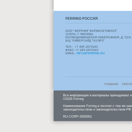
FERRING РОССИЯ
ООО "ФЕРРИНГ ФАРМАСЕТИКАЛЗ"
115054, Г. МОСКВА,
КОСМОДАМИАНСКАЯ НАБЕРЕЖНАЯ, Д. 52/4,
Б/Ц "РИВЕРСАЙД ТАУЭРЗ"
ТЕЛ.: +7 495 2870343
ФАКС: +7 495 2870342
EMAIL:
INFO@FERRING.RU
ГЛАВНАЯ
ПРЕП
Вся информация и материалы принадлежат ком
©2026 Ferring
Наименование Ferring и логотип с тем же 
законодательством и законодательством РФ.
RU-CORP-2500001