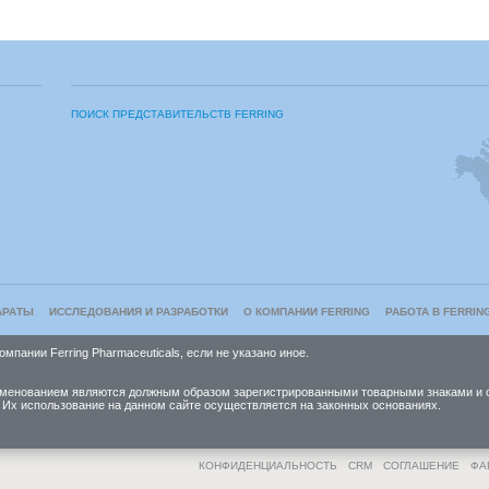
ПОИСК ПРЕДСТАВИТЕЛЬСТВ FERRING
АРАТЫ
ИССЛЕДОВАНИЯ И РАЗРАБОТКИ
О КОМПАНИИ FERRING
РАБОТА В FERRIN
пании Ferring Pharmaceuticals, если не указано иное.
наименованием являются должным образом зарегистрированными товарными знаками 
 Их использование на данном сайте осуществляется на законных основаниях.
КОНФИДЕНЦИАЛЬНОСТЬ
CRM
СОГЛАШЕНИЕ
ФА