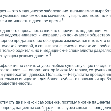
урез — это медицинское заболевание, вызываемое вырабо
и уменьшенной ёмкостью мочевого пузыря; оно может влият
3
е и активность в дневное время
едавнего опроса показали, что о причинах недержания мо
ние недооценивается и неправильно понимается обществом
верное представление об энурезе заключается в том, что е
ической основой, а связывают с психологическими пробл
е только родители, но и медицинские специалисты разделяю
4
ествующим рекомендациям.
и эффективно лечить энурез, любые существующие поведен
 состояние», — говорит доктор Михал Матерник, сотрудник 
ий университет Гданьска, Польша. — Результаты проведенн
ательных инициатив для более глубокого понимания пробл
 общественности».
вству стыда и низкой самооценке, поэтому многие пациенты
опросу, пациенты сообщали, что энурез связан с поведен