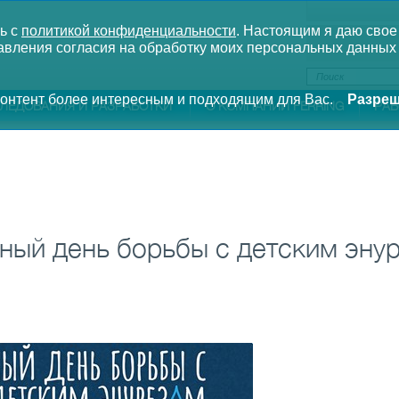
ь с
политикой конфиденциальности
.
Настоящим я даю свое
вления согласия на обработку моих персональных данных 
 контент более интересным и подходящим для Вас.
Разреш
ЛЕДОВАНИЯ И РАЗРАБОТКИ
О КОМПАНИИ FERRING
РАБ
рный день борьбы с детским эну