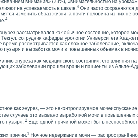
рживанием внимания» (28%), «внимательностью на уроках»
4
влияют на успеваемость в школе.
Они часто сохраняются д
емятся изменить образ жизни, а почти половина из них не 
4
ше.
энурез рассматривался как обычное состояние, которое мо
Текгул, сотрудник кафедры урологии Университета Хаджет
е время рассматривается как сложное заболевание, включ
го пузыря и выработка мочи в повышенных объемах в ночн
анию энуреза как медицинского состояния, его влияния на
ующих заболеваний прошли врачи и пациенты из Альпе-Ад
тное как энурез, — это неконтролируемое мочеиспускание 
тве случаев это вызвано выработкой мочи в повышенных 
2
го пузыря.
Еще одной причиной может быть неспособность
1
ких причин.
Ночное недержание мочи — распространённое