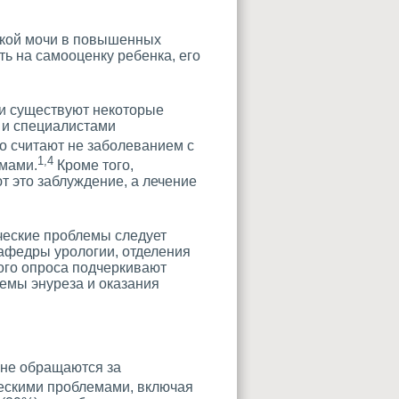
ткой мочи в повышенных
ь на самооценку ребенка, его
чи существуют некоторые
 и специалистами
го считают не заболеванием с
1,4
емами.
Кроме того,
т это заблуждение, а лечение
ческие проблемы следует
кафедры урологии, отделения
ого опроса подчеркивают
емы энуреза и оказания
 не обращаются за
ческими проблемами, включая