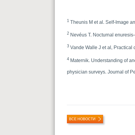
1
Theunis M et al. Self-Image a
2
Nevéus T. Nocturnal enuresis—
3
Vande Walle J et al, Practical
4
Maternik. Understanding of an
physician surveys. Journal of P
ВСЕ НОВОСТИ