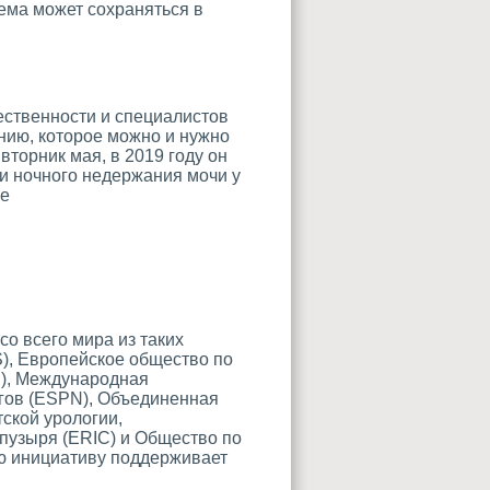
ема может сохраняться в
ественности и специалистов
нию, которое можно и нужно
торник мая, в 2019 году он
нии ночного недержания мочи у
ке
о всего мира из таких
), Европейское общество по
U), Международная
гов (ESPN), Объединенная
ской урологии,
пузыря (ERIC) и Общество по
ю инициативу поддерживает