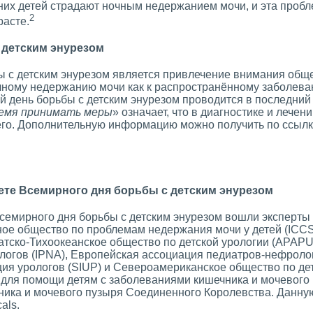
их детей страдают ночным недержанием мочи, и эта пробл
2
расте.
 детским энурезом
 с детским энурезом является привлечение внимания общ
ному недержанию мочи как к распространённому заболева
 день борьбы с детским энурезом проводится в последний в
емя принимать меры
» означает, что в диагностике и лече
его. Дополнительную информацию можно получить по ссыл
ете Всемирного дня борьбы с детским энурезом
семирного дня борьбы с детским энурезом вошли эксперты с
ое общество по проблемам недержания мочи у детей (ICCS
иатско-Тихоокеанское общество по детской урологии (APAP
логов (IPNA), Европейская ассоциация педиатров-нефроло
ия урологов (SIUP) и Североамериканское общество по дет
для помощи детям с заболеваниями кишечника и мочевого 
ника и мочевого пузыря Соединенного Королевства. Данну
als.