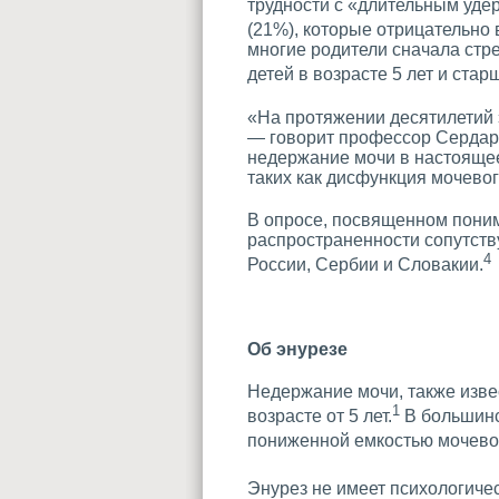
трудности с «длительным уде
(21%), которые отрицательно 
многие родители сначала стр
детей в возрасте 5 лет и стар
«На протяжении десятилетий 
— говорит профессор Сердар 
недержание мочи в настояще
таких как дисфункция мочево
В опросе, посвященном поним
распространенности сопутств
4
России, Сербии и Словакии.
Об энурезе
Недержание мочи, также извес
1
возрасте от 5 лет.
В большинс
пониженной емкостью мочево
Энурез не имеет психологичес