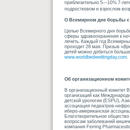
приблизительно 5—10% 7-летн
подростковом и взрослом воз
О Всемирном дне борьбы с
Целью Всемирного дня борьбы
сферы здравоохранения к ноч
лечить. Каждый год Всемирный
проходит 28 мая. Призыв «
Вр
детей можно добиться больш
www.worldbedwettingday.com
.
Об организационном комит
В организационный комитет В
организаций как Международн
детской урологии (ESPU), Аз
ассоциация педиатров-нефро
иберо-американская ассоциац
Благотворительное общество 
вопросам заболеваний кишеч
компания Ferring Pharmaceutic